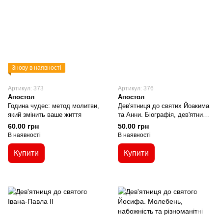
Знову в наявності
Артикул: 373
Артикул: 376
Апостол
Апостол
Година чудес: метод молитви,
Дев'ятниця до святих Йоакима
який змінить ваше життя
та Анни. Біографія, дев'ятниці,
молитви
60.00 грн
50.00 грн
В наявності
В наявності
Купити
Купити