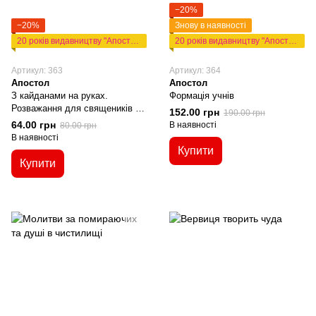
−20%
−20%
Знову в наявності
20 років видавництву "Апостол"
20 років видавництву "Апостол"
Артикул: 363
Артикул: 364
Апостол
Апостол
З кайданами на руках.
Формація учнів
Розважання для священиків та
152.00 грн
190.00 грн
богословів
64.00 грн
В наявності
80.00 грн
В наявності
Купити
Купити