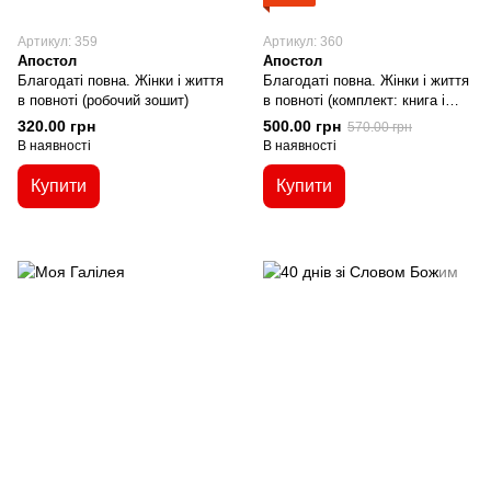
Артикул: 359
Артикул: 360
Апостол
Апостол
Благодаті повна. Жінки і життя
Благодаті повна. Жінки і життя
в повноті (робочий зошит)
в повноті (комплект: книга і
робочий зошит)
320.00 грн
500.00 грн
570.00 грн
В наявності
В наявності
Купити
Купити