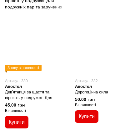
Знову в наявності
Артикул: 380
Артикул: 382
Апостол
Апостол
Дев'ятниця за щастя та
Дорогоцінна сила
вірність у подружжі. Для
50.00 грн
подружніх пар та заручених
45.00 грн
В наявності
В наявності
Купити
Купити