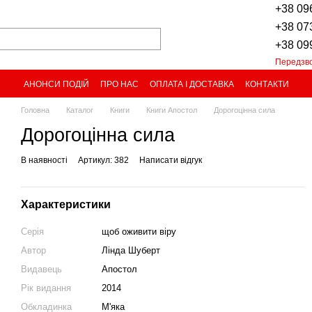
+38 09
+38 07
+38 09
Передзв
АНОНСИ ПОДІЙ
ПРО НАС
ОПЛАТА І ДОСТАВКА
КОНТАКТИ
Головна
Каталог
Книги
Книги Апостол
Дорогоцінна сила
Дорогоцінна сила
В наявності
Артикул: 382
Написати відгук
Характеристики
Серія
щоб оживити віру
Автор
Лінда Шуберт
Видавець
Апостол
Рік видання
2014
Обкладинка
М'яка