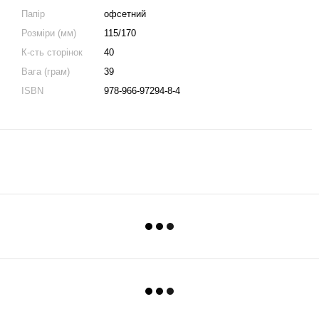
Папір
офсетний
Розміри (мм)
115/170
К-сть сторінок
40
Вага (грам)
39
ISBN
978-966-97294-8-4