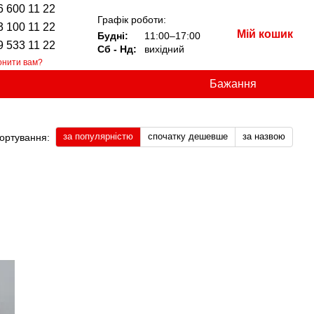
6 600 11 22
Графік роботи:
3 100 11 22
Мій кошик
Будні:
11:00–17:00
9 533 11 22
Сб - Нд:
вихідний
онити вам?
Бажання
за популярністю
спочатку дешевше
за назвою
ортування: