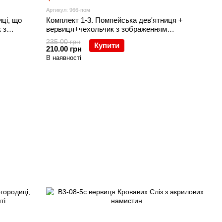
Артикул: 966-пом
иці, що
Комплект 1-3. Помпейська дев'ятниця +
 з
вервиця+чехольчик з зображенням
є вузли
Помпейської Матері Божої
235.00 грн
Купити
210.00 грн
В наявності