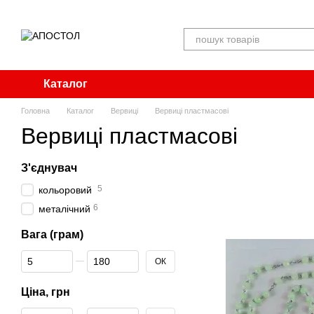
Перейти до основного контенту
Каталог
Головна
Каталог
Вервиці
Вервиці пластмасові
Вервиці пластмасові
З'єднувач
5
кольоровий
6
металічний
Вага (грам)
Від Вага (грам)
До Вага (грам)
ОК
Ціна, грн
Від Ціна, грн
До Ціна, грн