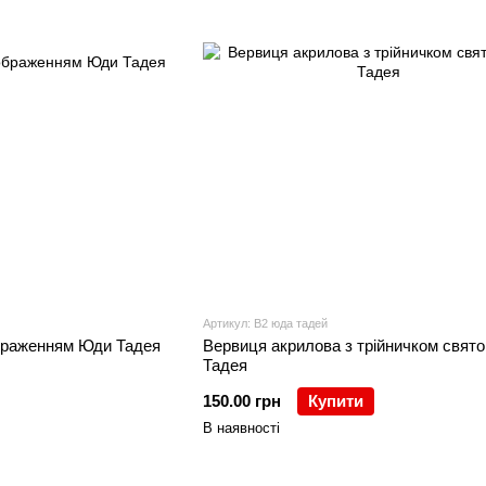
Артикул: В2 юда тадей
ображенням Юди Тадея
Вервиця акрилова з трійничком свят
Тадея
150.00 грн
Купити
В наявності