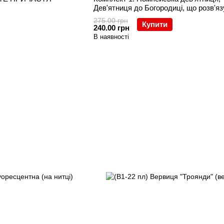
Дев'ятниця до Богородиці, що розв'яз
+ вервиця+чехольчик з зображенням
275.00 грн
Купити
Помпейської Матері Божої
240.00 грн
В наявності