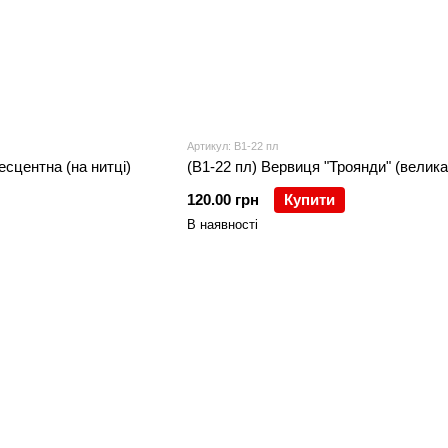
Артикул: В1-22 пл
сцентна (на нитці)
(В1-22 пл) Вервиця "Троянди" (велика
120.00 грн
Купити
В наявності