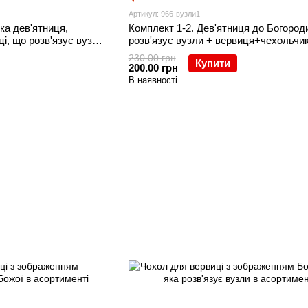
Артикул: 966-вузли1
ка дев'ятниця,
Комплект 1-2. Дев'ятниця до Богород
і, що розв'язує вузли
розв'язує вузли + вервиця+чехольчик
 зображенням
зображенням Богородиці, що розв'язу
230.00 грн
Купити
є вузли
200.00 грн
В наявності