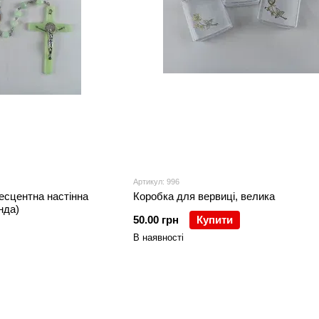
Артикул: 996
есцентна настінна
Коробка для вервиці, велика
нда)
50.00 грн
Купити
В наявності