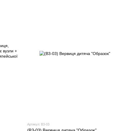
Артикул: В3-03
(В3-03) Вервиця дитяча "Образок"