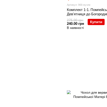
Артикул: 966-вузли
Комплект 1-1. Помпейсь
Дев'ятниця до Богородиц
+ вервиця+чехольчик з
275.00 грн
Купити
Богородиці, що розв'язу
240.00 грн
В наявності