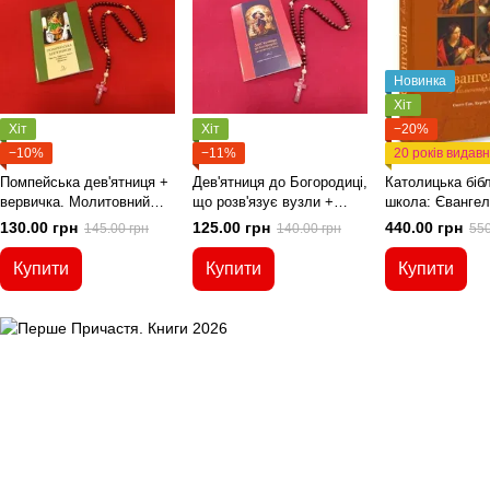
Новинка
Хіт
Хіт
Хіт
−20%
−10%
−11%
Помпейська дев'ятниця +
Дев'ятниця до Богородиці,
Католицька біб
вервичка. Молитовний
що розв'язує вузли +
школа: Євангел
набір.
вервичка. Молитовний
коментарями
130.00 грн
125.00 грн
440.00 грн
145.00 грн
140.00 грн
550
набір.
Купити
Купити
Купити