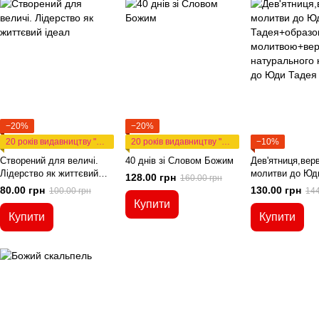
−20%
−20%
20 років видавництву "Апостол"
20 років видавництву "Апостол"
−10%
Створений для величі.
40 днів зі Словом Божим
Дев'ятниця,вер
Лідерство як життєвий
молитви до Юд
128.00 грн
160.00 грн
ідеал
Тадея+образок 
80.00 грн
130.00 грн
100.00 грн
144
молитвою+верв
Купити
натурального к
Купити
Купити
Юди Тадея