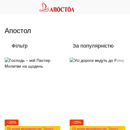
Апостол
Фільтр
За популярністю
−20%
−20%
20 років видавництву "Апостол"
20 років видавництву "Апостол"