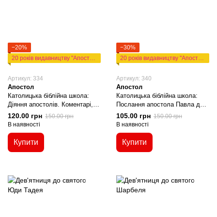
−20%
−30%
20 років видавництву "Апостол"
20 років видавництву "Апостол"
Артикул: 334
Артикул: 340
Апостол
Апостол
Католицька біблійна школа:
Католицька біблійна школа:
Діяння апостолів. Коментарі,
Послання апостола Павла до
примітки і питання для
корінтян. Коментарі, примітки і
120.00 грн
105.00 грн
150.00 грн
150.00 грн
вивчення
питання для вивчення
В наявності
В наявності
Купити
Купити