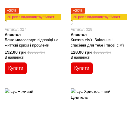
−20%
−20%
20 років видавництву "Апостол"
20 років видавництву "Апостол"
2
Артикул: 327
Артикул: 328
Апостол
Апостол
Боже милосердя: відповіді на
Книжка сім'ї. Зцілення і
життєві кризи і проблеми
спасіння для тебе і твоєї сім'ї
152.00 грн
128.00 грн
190.00 грн
160.00 грн
В наявності
В наявності
Купити
Купити