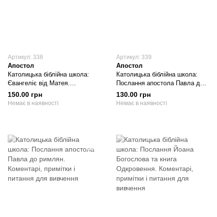
Артикул: 338
Артикул: 339
Апостол
Апостол
Католицька біблійна школа:
Католицька біблійна школа:
Євангеліє від Матея.
Послання апостола Павла до
Коментарі, примітки і питання
галатів та до ефесян.
150.00 грн
130.00 грн
для вивчення
Коментарі, примітки і питання
Немає в наявності
Немає в наявності
для вивчення