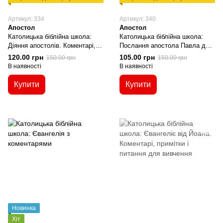
Артикул: 334
Артикул: 340
Апостол
Апостол
Католицька біблійна школа:
Католицька біблійна школа:
Діяння апостолів. Коментарі,
Послання апостола Павла до
примітки і питання для
корінтян. Коментарі, примітки і
120.00 грн
105.00 грн
150.00 грн
150.00 грн
вивчення
питання для вивчення
В наявності
В наявності
Купити
Купити
Новинка
Хіт