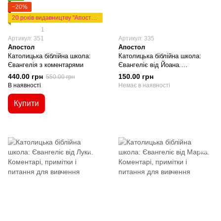
−20%
20 років видавництву "Апостол"
1
Артикул: 351
Артикул: 335
Апостол
Апостол
Католицька біблійна школа:
Католицька біблійна школа:
Євангелія з коментарями
Євангеліє від Йоана.
Коментарі, примітки і питання
440.00 грн
150.00 грн
550.00 грн
для вивчення
В наявності
Немає в наявності
Купити