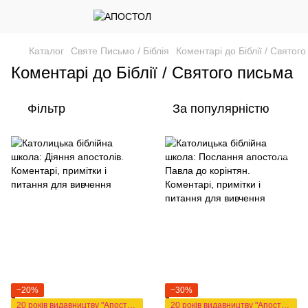
Каталог
Святе Письмо / Біблія
Коментарі до Біблії / Святог
Коментарі до Біблії / Святого письма
Фільтр
За популярністю
−20%
−30%
20 років видавництву "Апостол"
20 років видавництву "Апостол"