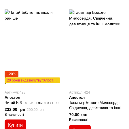
−20%
20 років видавництву "Апостол"
Артикул: 423
Артикул: 424
Апостол
Апостол
Читай Біблію, як ніколи раніше
Таємниці Божого Милосердя.
Свідчення, дев'ятниця та інші
232.00 грн
290.00 грн
молитви
70.00 грн
В наявності
В наявності
Купити