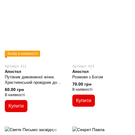
Знову в наявності
Артикул: 411
Артикул: 414
Апостол
Апостол
Путівник дивовижної жінки.
Розмови з Богом
Християнський провідник до
70.00 грн
доброго життя
60.00 грн
В наявності
В наявності
Купити
Купити