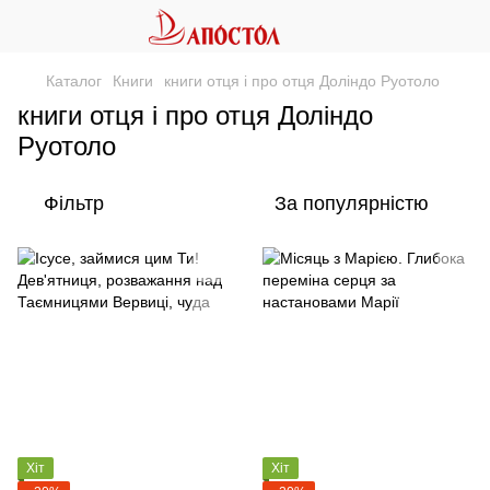
Каталог
Книги
книги отця і про отця Доліндо Руотоло
книги отця і про отця Доліндо
Руотоло
Фільтр
За популярністю
Хіт
Хіт