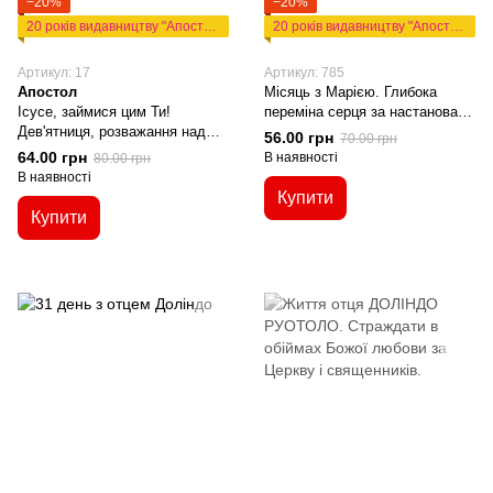
−20%
−20%
20 років видавництву "Апостол"
20 років видавництву "Апостол"
Артикул: 17
Артикул: 785
Апостол
Місяць з Марією. Глибока
Ісусе, займися цим Ти!
переміна серця за настановами
Дев'ятниця, розважання над
Марії
56.00 грн
70.00 грн
Таємницями Вервиці, чуда
64.00 грн
В наявності
80.00 грн
В наявності
Купити
Купити