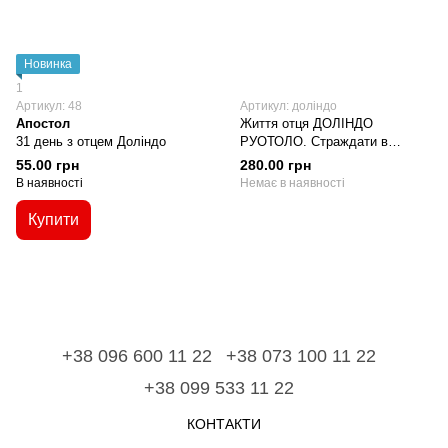
Новинка
1
Артикул: 48
Артикул: доліндо
Апостол
Життя отця ДОЛІНДО
31 день з отцем Доліндо
РУОТОЛО. Страждати в
обіймах Божої любови за
55.00 грн
280.00 грн
Церкву і священників.
В наявності
Немає в наявності
Купити
+38 096 600 11 22
+38 073 100 11 22
+38 099 533 11 22
КОНТАКТИ