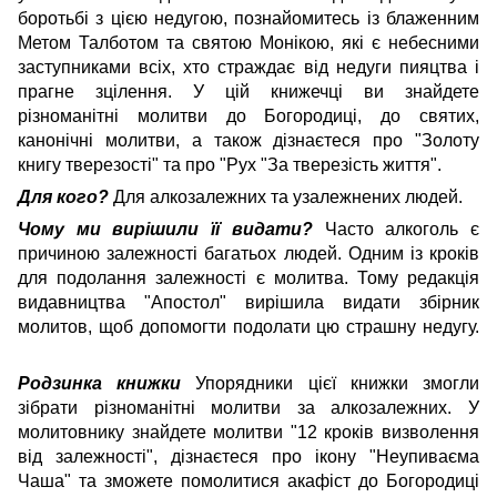
боротьбі з цією недугою, познайомитесь із блаженним
Метом Талботом та святою Монікою, які є небесними
заступниками всіх, хто страждає від недуги пияцтва і
прагне зцілення. У цій книжечці ви знайдете
різноманітні молитви до Богородиці, до святих,
канонічні молитви, а також дізнаєтеся про "Золоту
книгу тверезості" та про "Рух "За тверезість життя".
Для кого?
Для алкозалежних та узалежнених людей.
Чому ми вирішили її видати?
Часто алкоголь є
причиною залежності багатьох людей. Одним із кроків
для подолання залежності є молитва. Тому редакція
видавництва "Апостол" вирішила видати збірник
молитов, щоб допомогти подолати цю страшну недугу.
Родзинка книжки
Упорядники цієї книжки змогли
зібрати різноманітні молитви за алкозалежних. У
молитовнику знайдете молитви "12 кроків визволення
від залежності", дізнаєтеся про ікону "Неупиваєма
Чаша" та зможете помолитися акафіст до Богородиці