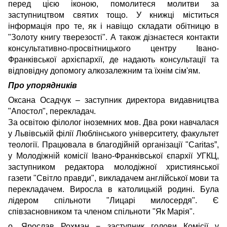
перед цією іконою, помолитеся молитви за
заступництвом святих тощо. У книжці міститься
інформація про те, як і навіщо складати обітницю в
"Золоту книгу тверезості". А також дізнаєтеся контакти
консультативно-просвітницького центру Івано-
Франківської архієпархії, де надають консультації та
відповідну допомогу алкозалежним та їхнім сім'ям.
Про упорядників
Оксана Осадчук – заступник директора видавництва
"Апостол", перекладач.
За освітою філолог іноземних мов. Два роки навчалася
у Львівській філії Люблінського університету, факультет
теології. Працювала в благодійній організації "Caritas”,
у Молодіжній комісії Івано-Франківської єпархії УГКЦ,
заступником редактора молодіжної християнської
газети "Світло правди", викладачем англійської мови та
перекладачем. Виросла в католицькій родині. Була
лідером спільноти "Лицарі милосердя". Є
співзасновником та членом спільноти "Як Марія".
о. Ярослав Рохман − заступник голови Комісії у