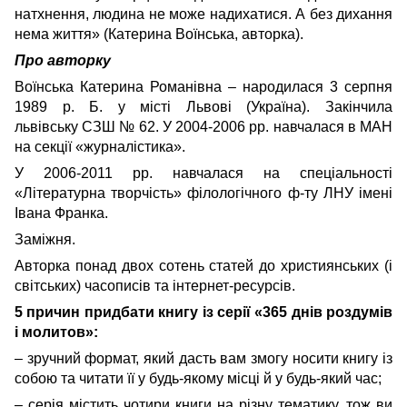
натхнення, людина не може надихатися. А без дихання
нема життя» (Катерина Воїнська, авторка).
Про авторку
Воїнська Катерина Романівна – народилася 3 серпня
1989 р. Б. у місті Львові (Україна). Закінчила
львівську СЗШ № 62. У 2004-2006 рр. навчалася в МАН
на секції «журналістика».
У 2006-2011 рр. навчалася на спеціальності
«Літературна творчість» філологічного ф-ту ЛНУ імені
Івана Франка.
Заміжня.
Авторка понад двох сотень статей до християнських (і
світських) часописів та інтернет-ресурсів.
5 причин придбати книгу із серії «365 днів роздумів
і молитов»:
– зручний формат, який дасть вам змогу носити книгу із
собою та читати її у будь-якому місці й у будь-який час;
– серія містить чотири книги на різну тематику, тож ви