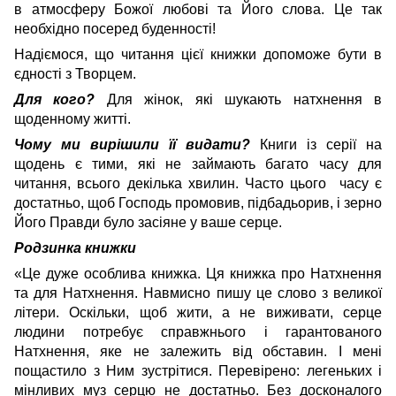
в атмосферу Божої любові та Його слова. Це так
необхідно посеред буденності!
Надіємося, що читання цієї книжки допоможе бути в
єдності з Творцем.
Для кого?
Для жінок, які шукають натхнення в
щоденному житті.
Чому ми вирішили її видати?
Книги із серії на
щодень є тими, які не займають багато часу для
читання, всього декілька хвилин. Часто цього часу є
достатньо, щоб Господь промовив, підбадьорив, і зерно
Його Правди було засіяне у ваше серце.
Родзинка книжки
«Це дуже особлива книжка. Ця книжка про Натхнення
та для Натхнення. Навмисно пишу це слово з великої
літери. Оскільки, щоб жити, а не виживати, серце
людини потребує справжнього і гарантованого
Натхнення, яке не залежить від обставин. І мені
пощастило з Ним зустрітися. Перевірено: легеньких і
мінливих муз серцю не достатньо. Без досконалого