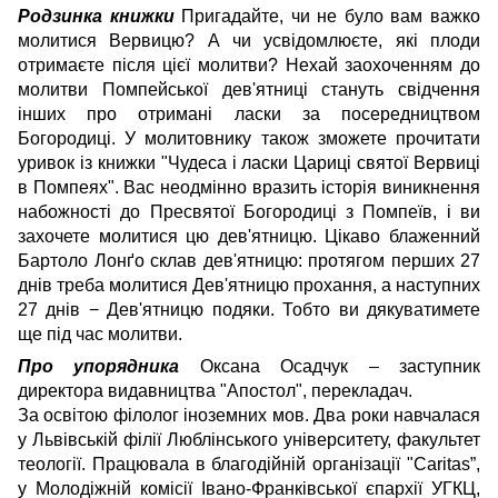
Родзинка книжки
Пригадайте, чи не було вам важко
молитися Вервицю? А чи усвідомлюєте, які плоди
отримаєте після цієї молитви? Нехай заохоченням до
молитви Помпейської дев'ятниці стануть свідчення
інших про отримані ласки за посередництвом
Богородиці. У молитовнику також зможете прочитати
уривок із книжки "Чудеса і ласки Цариці святої Вервиці
в Помпеях". Вас неодмінно вразить історія виникнення
набожності до Пресвятої Богородиці з Помпеїв, і ви
захочете молитися цю дев'ятницю. Цікаво блаженний
Бартоло Лонґо склав дев'ятницю: протягом перших 27
днів треба молитися Дев'ятницю прохання, а наступних
27 днів − Дев'ятницю подяки. Тобто ви дякуватимете
ще під час молитви.
Про упорядника
Оксана Осадчук – заступник
директора видавництва "Апостол", перекладач.
За освітою філолог іноземних мов. Два роки навчалася
у Львівській філії Люблінського університету, факультет
теології. Працювала в благодійній організації "Caritas”,
у Молодіжній комісії Івано-Франківської єпархії УГКЦ,