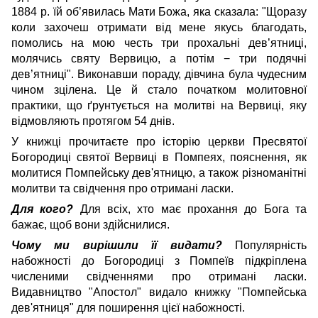
1884 р. їй об’явилась Мати Божа, яка сказала: "Щоразу
коли захочеш отримати від мене якусь благодать,
помолись на мою честь три прохальні дев’ятниці,
молячись святу Вервицю, а потім − три подячні
дев’ятниці". Виконавши пораду, дівчина була чудесним
чином зцілена. Це й стало початком молитовної
практики, що ґрунтується на молитві на Вервиці, яку
відмовляють протягом 54 днів.
У книжці прочитаєте про історію церкви Пресвятої
Богородиці святої Вервиці в Помпеях, пояснення, як
молитися Помпейську дев'ятницю, а також різноманітні
молитви та свідчення про отримані ласки.
Для кого?
Для всіх, хто має прохання до Бога та
бажає, щоб вони здійснилися.
Чому ми вирішили її видати?
Популярність
набожності до Богородиці з Помпеїв підкріплена
численими свідченнями про отримані ласки.
Видавництво "Апостол" видало книжку "Помпейська
дев'ятниця" для поширення цієї набожності.