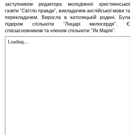
заступником редактора молодіжної християнської
газети "Світло правди", викладачем англійської мови та
перекладачем. Виросла в католицькій родині. Була
лідером спільноти "Лицарі милосердя". Є
співзасновником та членом спільноти "Як Марія".