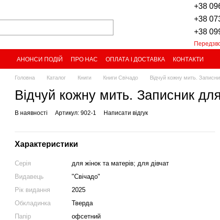
+38 09
+38 07
+38 09
Передзв
АНОНСИ ПОДІЙ
ПРО НАС
ОПЛАТА І ДОСТАВКА
КОНТАКТИ
Головна
Каталог
Книги
Книги Свічадо
Відчуй кожну мить. Записни
Відчуй кожну мить. Записник для
В наявності
Артикул: 902-1
Написати відгук
Характеристики
Серія
для жінок та матерів; для дівчат
Видавець
"Свічадо"
Рік видання
2025
Обкладинка
Тверда
Папір
офсетний