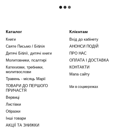
Каталог
Клієнтам
Книги
Вхід до кабінету
Святе Письмо / Біблія
АНОНСИ ПОДІЙ
Дитячі Біблії, дитячі книги
ПРО НАС
Молитовники, псалтирі
ОПЛАТА І ДОСТАВКА
Катехизми, требники,
КОНТАКТИ
молитвослови
Мапа сайту
Травень - місяць Марії
ТОВАРИ ДО ПЕРШОГО
Ми в соцмережах
ПРИЧАСТЯ
Вервиці
Листівки
Образки
Інші товари
АКЦІЇ ТА ЗНИЖКИ