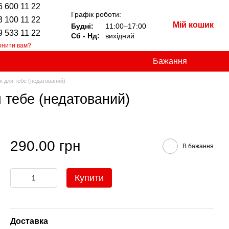
6 600 11 22
Графік роботи:
3 100 11 22
Мій кошик
Будні:
11:00–17:00
9 533 11 22
Сб - Нд:
вихідний
онити вам?
Бажання
к для тебе (недатований)
 тебе (недатований)
290.00 грн
В бажання
Купити
Доставка