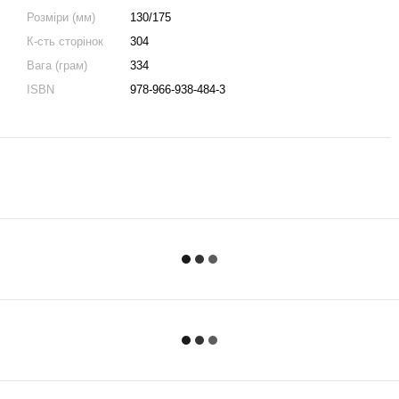
Розміри (мм)
130/175
К-сть сторінок
304
Вага (грам)
334
ISBN
978-966-938-484-3