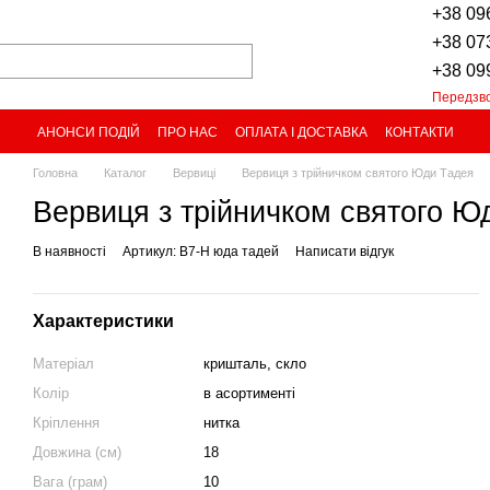
+38 09
+38 07
+38 09
Передзв
АНОНСИ ПОДІЙ
ПРО НАС
ОПЛАТА І ДОСТАВКА
КОНТАКТИ
Головна
Каталог
Вервиці
Вервиця з трійничком святого Юди Тадея
Вервиця з трійничком святого Ю
В наявності
Артикул: В7-Н юда тадей
Написати відгук
Характеристики
Матеріал
кришталь, скло
Колір
в асортименті
Кріплення
нитка
Довжина (см)
18
Вага (грам)
10