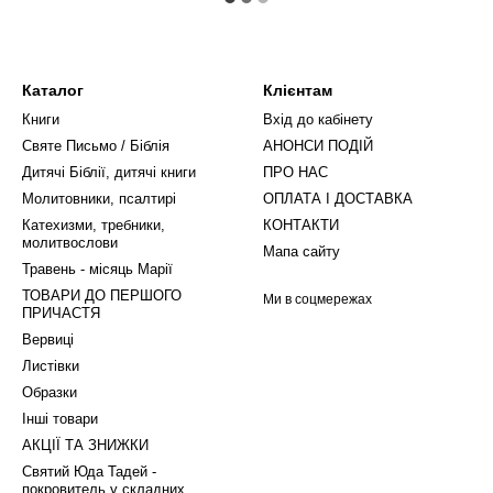
Каталог
Клієнтам
Книги
Вхід до кабінету
Святе Письмо / Біблія
АНОНСИ ПОДІЙ
Дитячі Біблії, дитячі книги
ПРО НАС
Молитовники, псалтирі
ОПЛАТА І ДОСТАВКА
Катехизми, требники,
КОНТАКТИ
молитвослови
Мапа сайту
Травень - місяць Марії
ТОВАРИ ДО ПЕРШОГО
Ми в соцмережах
ПРИЧАСТЯ
Вервиці
Листівки
Образки
Інші товари
АКЦІЇ ТА ЗНИЖКИ
Святий Юда Тадей -
покровитель у складних