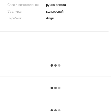
Спосіб виготовлення
ручна робота
З'єднувач
кольоровий
Виробник
Angel