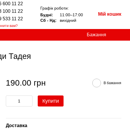
6 600 11 22
Графік роботи:
3 100 11 22
Мій кошик
Будні:
11:00–17:00
9 533 11 22
Сб - Нд:
вихідний
онити вам?
Бажання
ди Тадея
190.00 грн
В бажання
Купити
Доставка