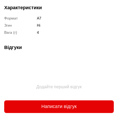
Характеристики
Формат
А7
Згин
Ні
Вага (г)
4
Відгуки
Додайте перший відгук
Написати відгук