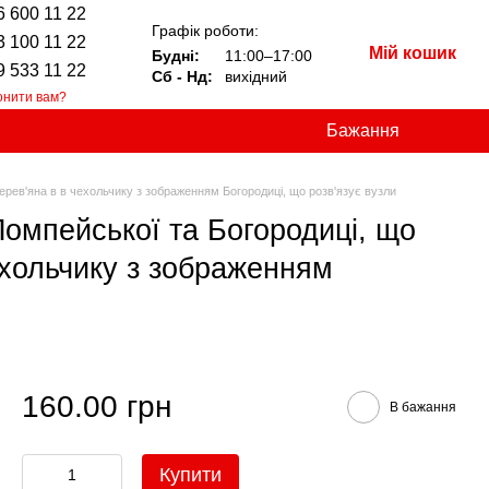
6 600 11 22
Графік роботи:
3 100 11 22
Мій кошик
Будні:
11:00–17:00
9 533 11 22
Сб - Нд:
вихідний
онити вам?
Бажання
ерев'яна в в чехольчику з зображенням Богородиці, що розв'язує вузли
Помпейської та Богородиці, що
чехольчику з зображенням
160.00 грн
В бажання
Купити