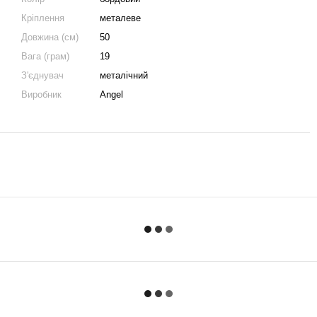
Кріплення
металеве
Довжина (см)
50
Вага (грам)
19
З'єднувач
металічний
Виробник
Angel