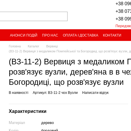
+38 09
+38 07
+38 09
Передзв
АНОНСИ ПОДІЙ
ПРО НАС
ОПЛАТА І ДОСТАВКА
КОНТАКТИ
Головна
Каталог
Вервиці
(В3-11-2) Вервиця з медаликом Помпейської та Богородиці, що розв'язує вузли, д
(В3-11-2) Вервиця з медаликом 
розв'язує вузли, дерев'яна в в 
Богородиці, що розв'язує вузли
В наявності
Артикул: В3-11-2 чох Вузли
Написати відгук
Характеристики
Матеріал
дерево
Колір
бордовий