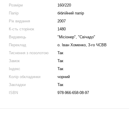
Розміри
160/220
Папір
біблійний папір
Рік видання
2007
К-сть сторінок
1480
Видавець
"Місіонер", "Свічадо"
Переклад
о. Іван Хоменко, 3-го ЧСВВ
Тиснення з позолотою
Так
Замок
Так
Індекс
Так
Колір обкладинки
чорний
Закладки
Так
ISBN
978-966-658-08-97