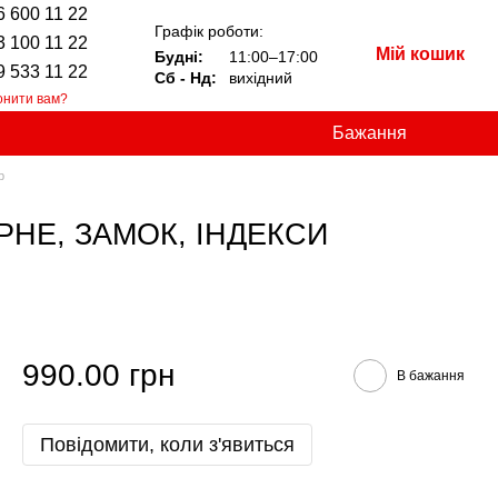
6 600 11 22
Графік роботи:
3 100 11 22
Мій кошик
Будні:
11:00–17:00
9 533 11 22
Сб - Нд:
вихідний
онити вам?
Бажання
р
ОРНЕ, ЗАМОК, ІНДЕКСИ
990.00 грн
В бажання
Повідомити, коли з'явиться