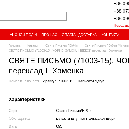
+38 09
+38 07
+38 09
Передзв
АНОНСИ ПОДІЙ
ПРО НАС
ОПЛАТА І ДОСТАВКА
КОНТАКТИ
Головна
Каталог
Святе Письмо / Біблія
Святе Письмо / Біблія Місіоне
СВЯТЕ ПИСЬМО (71003-15), ЧОРНЕ, ЗАМОК, ІНДЕКСИ переклад І. Хоменка
СВЯТЕ ПИСЬМО (71003-15), Ч
переклад І. Хоменка
Немає в наявності
Артикул: 71003-15
Написати відгук
Характеристики
Серія
Святе Письмо/Біблія
Обкладинка
м'яка, зі штучної італійської шкіри
Вага
695