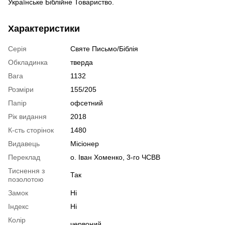
Українське Біблійне Товариство.
Характеристики
Серія
Святе Письмо/Біблія
Обкладинка
тверда
Вага
1132
Розміри
155/205
Папір
офсетний
Рік видання
2018
К-сть сторінок
1480
Видавець
Місіонер
Переклад
о. Іван Хоменко, 3-го ЧСВВ
Тиснення з
Так
позолотою
Замок
Ні
Індекс
Ні
Колір
червоний