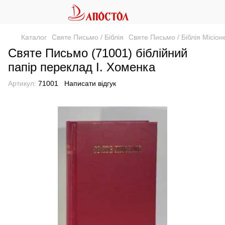
Каталог
Святе Письмо / Біблія
Святе Письмо / Біблія Місіон
Святе Письмо (71001) біблійний
папір переклад І. Хоменка
Артикул:
71001
Написати відгук