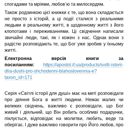
спогадами та мріями, любов’ю та милосердям.
Також родзинкою цієї книжки є те, що вона складається
не просто з історій, а ці події сталися з реальними
людьми в реальному житті, в щоденному житті з його
клопотами і переживаннями. Ці свідчення написали
звичайні люди, такі, як і кожен з нас. Однак вони з
радістю розповідають те, що Бог уже зробив у їхньому
житті.
Електронна версія книги за
посиланням:
https://apostol.if.ua/products/svitli-istorii-
dlia-dushi-pro-shchodenni-blahoslovennia-e?
taxon_id=171
Серія «Світлі історії для душі» має на меті розповідати
про діяння Бога в житті людини. Немає малих чи
великих свідчень, важливо є розповідати, що Бог
живий і діяльний, що Він робить особливі подарунки,
піклується, відповідає на молитви, любить, веде та
оберігає. І дуже важливо говорити про Його любов, про