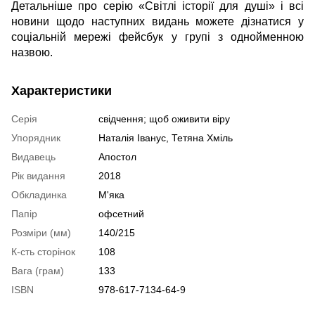
Детальніше про серію «Світлі історії для душі» і всі
новини щодо наступних видань можете дізнатися у
соціальній мережі фейсбук у групі з однойменною
назвою.
Характеристики
Серія
свідчення; щоб оживити віру
Упорядник
Наталія Іванус, Тетяна Хміль
Видавець
Апостол
Рік видання
2018
Обкладинка
М'яка
Папір
офсетний
Розміри (мм)
140/215
К-сть сторінок
108
Вага (грам)
133
ISBN
978-617-7134-64-9