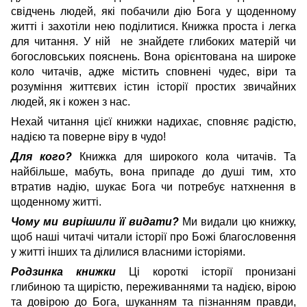
свідчень людей, які побачили дію Бога у щоденному
житті і захотіли нею поділитися. Книжка проста і легка
для читання. У ній не знайдете глибоких матерій чи
богословських пояснень. Вона орієнтована на широке
коло читачів, адже містить сповнені чудес, віри та
розуміння життєвих істин історії простих звичайних
людей, як і кожен з нас.
Нехай читання цієї книжки надихає, сповняє радістю,
надією та поверне віру в чудо!
Для кого?
Книжка для широкого кола читачів. Та
найбільше, мабуть, вона припаде до душі тим, хто
втратив надію, шукає Бога чи потребує натхнення в
щоденному житті.
Чому ми вирішили її видати?
Ми видали цю книжку,
щоб наші читачі читали історії про Божі благословення
у житті інших та ділилися власними історіями.
Родзинка книжки
Ці короткі історії пронизані
глибиною та щирістю, переживаннями та надією, вірою
та довірою до Бога, шуканням та пізнанням правди,