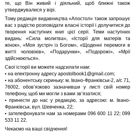
те, що Він живий і діяльний, щоб ближні також
утверджувалися у вірі.
Тому редакція видавництва «Апостол» також запрошує
вас з радістю розповідати власні історії і долучитися до
творення наступних книг цієї серії. Теми наступних
видань: «Сила молитва», «Історії для матерів та
жінок», «Моя зустріч із Богом», «Щоденні перемоги в
житті чоловіків», «Подарунки», «Подорожі», «Мрії
здійснюються».
Свої історії ви можете надсилати нам:
• на електронну адресу apostolbook1@gmail.com;
• на абонентську скриньку: м. Івано-Франківськ-2, а/с 71,
76002, обов’язково зазначивши у листі свій номер
телефону, щоб ми могли з вами зв’язатися;
• принести до нас у редакцію, за адресою: м. Івано-
Франківськ, вул. Шевченка, 22;
• зателефонувати нам за номерами 096 600 11 22; 099
533 11 22.
Чекаємо на ваші свідчення!