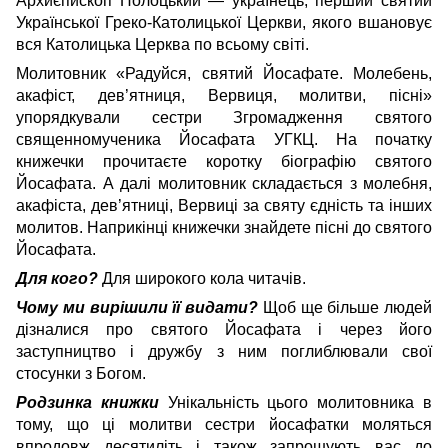
Архиєпископ Полоцький — українець, перший святий
Української Греко-Католицької Церкви, якого вшановує
вся Католицька Церква по всьому світі.
Молитовник «Радуйся, святий Йосафате. Молебень,
акафіст, дев’ятниця, Вервиця, молитви, пісні»
упорядкували сестри Згромадження святого
священномученика Йосафата УГКЦ. На початку
книжечки прочитаєте коротку біографію святого
Йосафата. А далі молитовник складається з молебня,
акафіста, дев’ятниці, Вервиці за святу єдність та інших
молитов. Наприкінці книжечки знайдете пісні до святого
Йосафата.
Для кого?
Для широкого кола читачів.
Чому ми вирішили її видати?
Щоб ще більше людей
дізналися про святого Йосафата і через його
заступництво і дружбу з ним поглиблювали свої
стосунки з Богом.
Родзинка книжки
Унікальність цього молитовника в
тому, що ці молитви сестри йосафатки моляться
впродовж десятиліть і також запрошують вас до