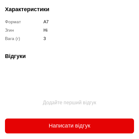
Характеристики
Формат
А7
Згин
Ні
Вага (г)
3
Відгуки
Додайте перший відгук
Написати відгук