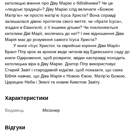
католицькі вчення про Діву Марію є біблійними? Чи це
«людські традиції»? Діву Марію слід величати «Божою
Матір’ю» чи просто матір’ю Ісуса Христа? Вона справді
залишалася дівою протягом свого життя, чи «брати Ісуса»,
згадані в Євангелії, є її іншими дітьми? Чи поклоняються
католики Діві Марії, молячись до неї? І яке відношення Діва
Марія має до розуміння самого Ісуса Христа?
У книзі «Ісус Христос та єврейські коріння Діви Марії»
Брант Пітр крок за кроком веде читачів від Едемського саду до
книги Одкровення, щоб розкрити, звідки насправді походить
католицька віра в Діву Марію. Доктор Пітр використовує
Старий Завіт і стародавній юдаїзм, щоб показати, що сама
Біблія навчає, що Діва Марія є Новою Євою, Матір’ю Божою,
Царицею Неба і Землі та новим Кивотом Завіту.
Характеристики
Видавець
Місіонер
Відгуки