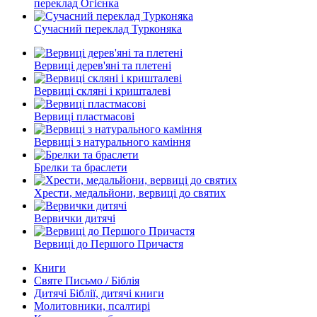
переклад Огієнка
Сучасний переклад Турконяка
Вервиці дерев'яні та плетені
Вервиці скляні і кришталеві
Вервиці пластмасові
Вервиці з натурального каміння
Брелки та браслети
Хрести, медальйони, вервиці до святих
Вервички дитячі
Вервиці до Першого Причастя
Книги
Святе Письмо / Біблія
Дитячі Біблії, дитячі книги
Молитовники, псалтирі