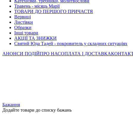
Катехизми, требники, молитвослови
Травень - місяць Марії
ТОВАРИ ДО ПЕРШОГО ПРИЧАСТЯ
Вервиці
Листівки
Образки
Інші товари
АКЦІЇ ТА ЗНИЖКИ
Святий Юда Тадей - покровитель у складних ситуаціях
АНОНСИ ПОДІЙ
ПРО НАС
ОПЛАТА І ДОСТАВКА
КОНТАК
Бажання
Додайте товари до списку бажань