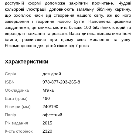
доступній формі допоможе закріпити прочитане. Чудові
кольорові ілюстрації доповнюють загальну біблійну картину,
що охоплює часи від створення нашого світу, аж до його
завершення і творення нового буття. Наповнена цікавими
завданнями, ця книжка містить більше 100 біблійних історій та
вправ для навчання та розваги. Ваша дитина пізнаватиме Божі
істини, розвиваючи при цьому своє мислення та уяву.
Рекомендовано для дітей віком від 7 років.
Характеристики
Серія
для дітей
ISBN
978-877-203-265-8
Обкладинка
М'яка
Вага (грам)
490
Розміри (мм)
240/190
Папір
офсетний
Рік видання
2015
К-сть сторінок
2320