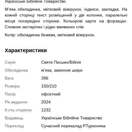
Українське Біблійне Товариство.
М'яка обкладинка, квітковий візерунок, індекси, закладка. На
кожній сторінці текст розміщений у дві колонки, паралельні
місця посередині сторінки. Кольорові карти на форзацах.
Словник застарілих і рідко вживаних слів.
Колір: обкладинка бежева, квітковий візерунок.
Характеристики
Серія
Святе Письмо/Біблія
Обкладинка
м'яка, замінник шкіри
Вага
396
Розміри
150/210
Папір
офсетний
Рік видання
2024
К-сть сторінок
1232
Видавець
Українське Біблійне Товариство
Переклад
Сучасний перекалад Р.Турконяка