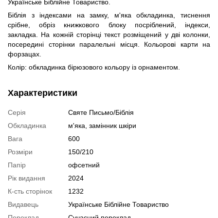
Українське Біблійне Товариство.
Біблія з індексами на замку, м'яка обкладинка, тиснення
срібне, обріз книжкового блоку посріблений, індекси,
закладка. На кожній сторінці текст розміщений у дві колонки,
посередині сторінки паралельні місця. Кольорові карти на
форзацах.
Колір: обкладинка бірюзового кольору із орнаментом.
Характеристики
Серія
Святе Письмо/Біблія
Обкладинка
м'яка, замінник шкіри
Вага
600
Розміри
150/210
Папір
офсетний
Рік видання
2024
К-сть сторінок
1232
Видавець
Українське Біблійне Товариство
Переклад
Сучасний переклад