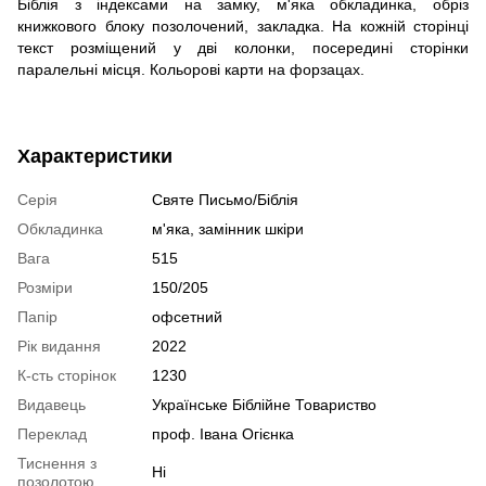
Біблія з індексами на замку, м'яка обкладинка, обріз
книжкового блоку позолочений, закладка. На кожній сторінці
текст розміщений у дві колонки, посередині сторінки
паралельні місця. Кольорові карти на форзацах.
Характеристики
Серія
Святе Письмо/Біблія
Обкладинка
м'яка, замінник шкіри
Вага
515
Розміри
150/205
Папір
офсетний
Рік видання
2022
К-сть сторінок
1230
Видавець
Українське Біблійне Товариство
Переклад
проф. Івана Огієнка
Тиснення з
Ні
позолотою