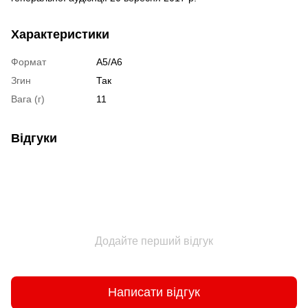
Характеристики
Формат
А5/А6
Згин
Так
Вага (г)
11
Відгуки
Додайте перший відгук
Написати відгук